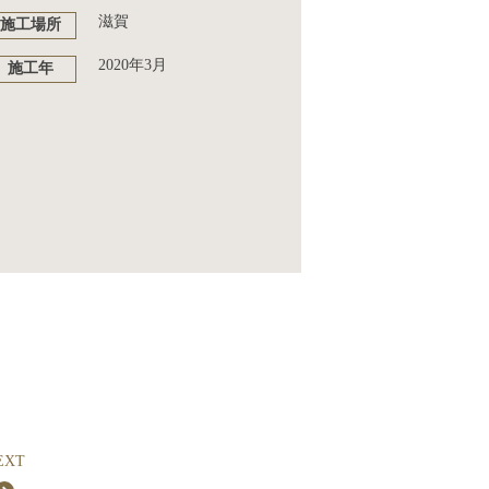
滋賀
施工場所
2020年3月
施工年
EXT